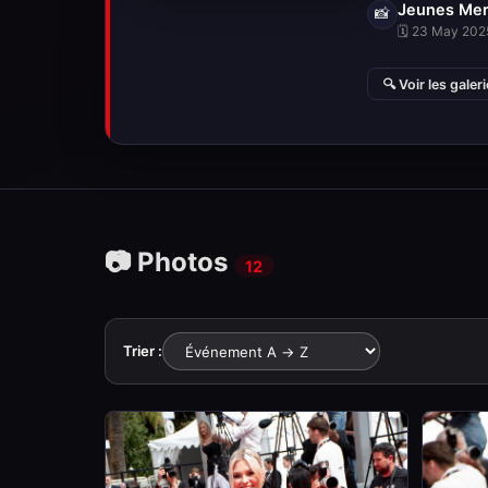
Jeunes Me
📸
🗓 23 May 2025
🔍 Voir les galer
📷 Photos
12
Trier :