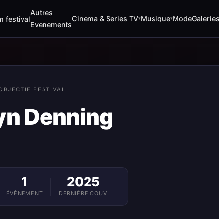
Autres
Cinema & Series TV
Musique
Mode
Galerie
m festival
▾
▾
Evenements
OBJECTIF FESTIVAL
yn Denning
1
2025
ÉVÉNEMENT
DERNIÈRE COUV.