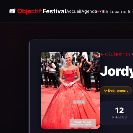
📸
Objectif
Festival
Accueil
Agenda
79th Locarno fil
← CÉLÉBRITÉS
·
Jord
✨ Événement
12
PHOTOS