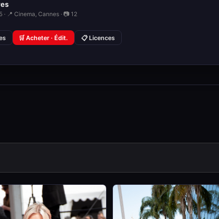
res
 · 📍 Cinema, Cannes · 📷 12
ies
🛒 Acheter · Édit.
📋 Licences