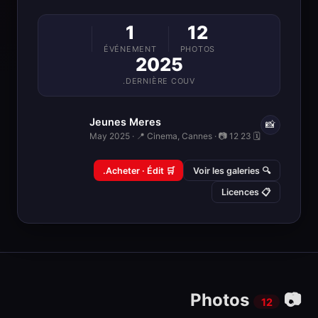
1
12
ÉVÉNEMENT
PHOTOS
2025
DERNIÈRE COUV.
Jeunes Meres
📸
🗓 23 May 2025 · 📍 Cinema, Cannes · 📷 12
🛒 Acheter · Édit.
🔍 Voir les galeries
📋 Licences
📷 Photos
12