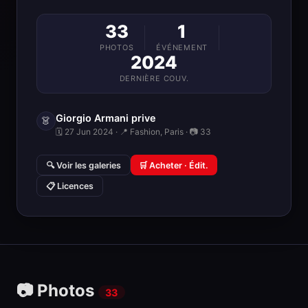
33
1
PHOTOS
ÉVÉNEMENT
2024
DERNIÈRE COUV.
Giorgio Armani prive
👗
🗓 27 Jun 2024 · 📍 Fashion, Paris · 📷 33
🔍 Voir les galeries
🛒 Acheter · Édit.
📋 Licences
📷 Photos
33