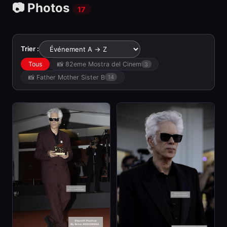
📷 Photos
17
Trier :
Tous
📸 82eme Mostra del Cinem
3
📸 Father Mother Sister B
14