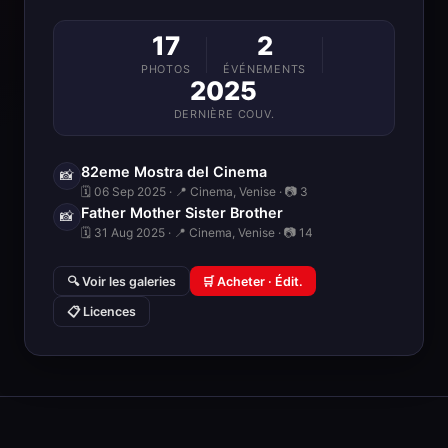
17
2
PHOTOS
ÉVÉNEMENTS
2025
DERNIÈRE COUV.
82eme Mostra del Cinema
📸
🗓 06 Sep 2025 · 📍 Cinema, Venise · 📷 3
Father Mother Sister Brother
📸
🗓 31 Aug 2025 · 📍 Cinema, Venise · 📷 14
🔍 Voir les galeries
🛒 Acheter · Édit.
📋 Licences