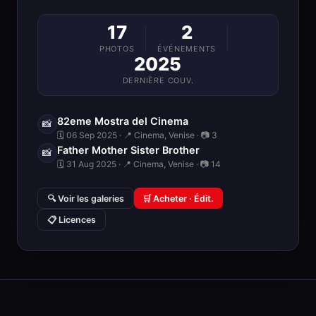
17
2
PHOTOS
ÉVÉNEMENTS
2025
DERNIÈRE COUV.
82eme Mostra del Cinema
📸
🗓 06 Sep 2025 · 📍 Cinema, Venise · 📷 3
Father Mother Sister Brother
📸
🗓 31 Aug 2025 · 📍 Cinema, Venise · 📷 14
🔍 Voir les galeries
🛒 Acheter · Édit.
📋 Licences