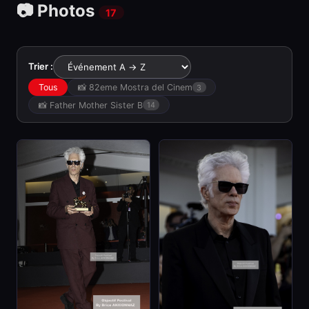
📷 Photos
17
Trier :
Tous
📸 82eme Mostra del Cinem
3
📸 Father Mother Sister B
14