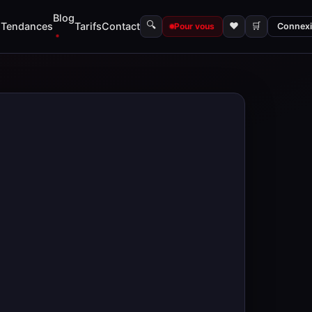
Blog
🔍
s
Tendances
Tarifs
Contact
♥
🛒
Pour vous
Connex