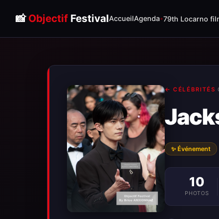
📸
Objectif
Festival
Accueil
Agenda
79th Locarno fil
← CÉLÉBRITÉS
·
Jack
✨ Événement
10
PHOTOS