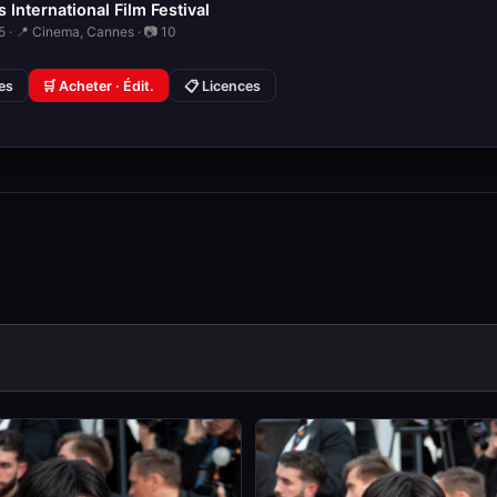
 International Film Festival
 · 📍 Cinema, Cannes · 📷 10
ies
🛒 Acheter · Édit.
📋 Licences