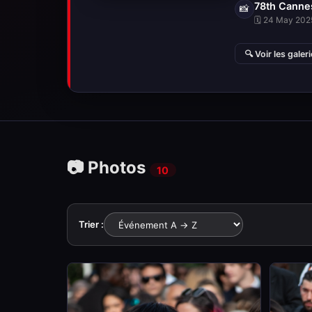
78th Cannes
📸
🗓 24 May 2025
🔍 Voir les galer
📷 Photos
10
Trier :