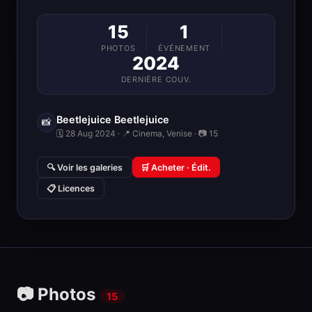
15
1
PHOTOS
ÉVÉNEMENT
2024
DERNIÈRE COUV.
Beetlejuice Beetlejuice
📸
🗓 28 Aug 2024 · 📍 Cinema, Venise · 📷 15
🔍 Voir les galeries
🛒 Acheter · Édit.
📋 Licences
📷 Photos
15