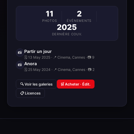
11
2
PHOTOS
ÉVÉNEMENTS
2025
DERNIÈRE COUV.
Partir un jour
📸
🗓 13 May 2025 · 📍 Cinema, Cannes · 📷 9
Anora
📸
🗓 25 May 2024 · 📍 Cinema, Cannes · 📷 2
🔍 Voir les galeries
🛒 Acheter · Édit.
📋 Licences