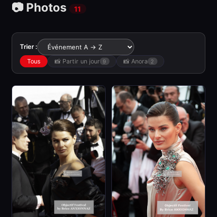
📷 Photos
11
Trier :
Tous
📸 Partir un jour
📸 Anora
9
2