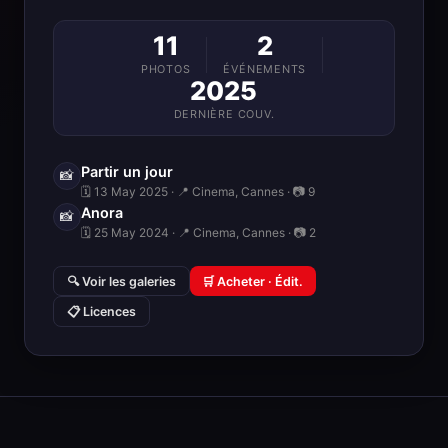
11
2
PHOTOS
ÉVÉNEMENTS
2025
DERNIÈRE COUV.
Partir un jour
📸
🗓 13 May 2025 · 📍 Cinema, Cannes · 📷 9
Anora
📸
🗓 25 May 2024 · 📍 Cinema, Cannes · 📷 2
🔍 Voir les galeries
🛒 Acheter · Édit.
📋 Licences