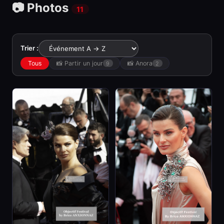
📷 Photos
11
Trier :
Tous
📸 Partir un jour
📸 Anora
9
2