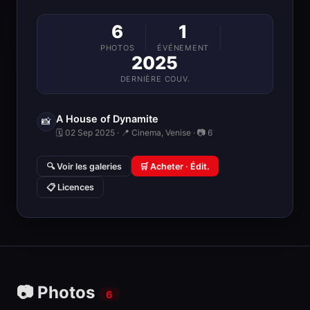
6
1
PHOTOS
ÉVÉNEMENT
2025
DERNIÈRE COUV.
A House of Dynamite
📸
🗓 02 Sep 2025 · 📍 Cinema, Venise · 📷 6
🔍 Voir les galeries
🛒 Acheter · Édit.
📋 Licences
📷 Photos
6