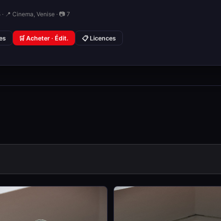
· 📍 Cinema, Venise · 📷 7
ies
🛒 Acheter · Édit.
📋 Licences