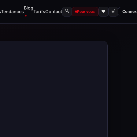
Blog
🔍
s
Tendances
Tarifs
Contact
♥
🛒
Pour vous
Connex