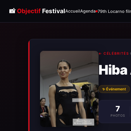
📸
Objectif
Festival
Accueil
Agenda
79th Locarno fil
← CÉLÉBRITÉS
·
Hiba
✨ Événement
7
PHOTOS