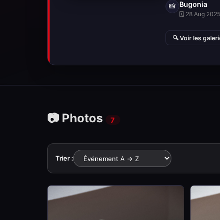
Bugonia
📸
🗓 28 Aug 2025 
🔍 Voir les galer
📷 Photos
7
Trier :