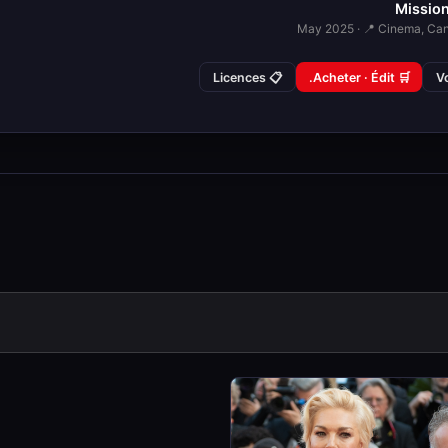
Mission
📋 Licences
🛒 Acheter · Édit.