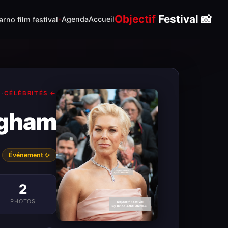
Objectif
Festival
📸
Agenda
Accueil
rno film festival
L
·
← CÉLÉBRITÉS
ngham
✨ Événement
2
PHOTOS