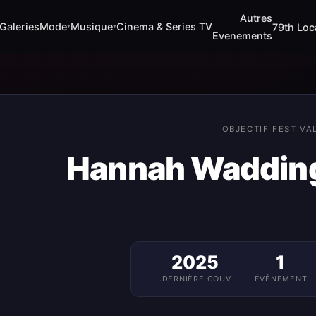
Autres
Musique
Cinema & Series TV
Galeries
Mode
79th Loca
▾
▾
Evenements
OBJECTIF FESTIVA
Hannah Waddi
2025
1
DERNIÈRE COUV.
ÉVÉNEMENT