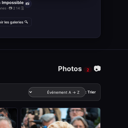
 Impossible
📸
🗓 14 May 2025 · 📍 Cinema, Cannes · 📷 2
🔍 Voir les galeries
📷 Photos
2
Trier :