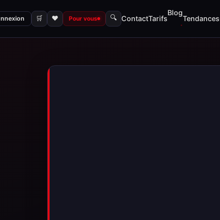
Blog
🔍
🛒
♥
Contact
Tarifs
Tendances
nnexion
Pour vous