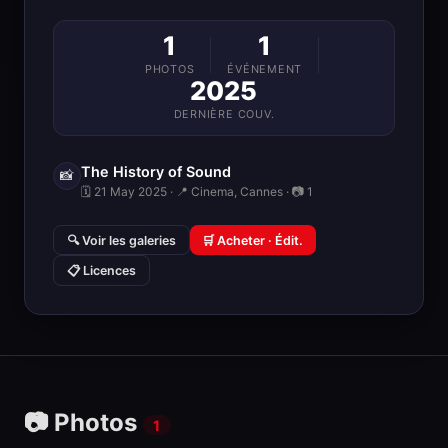
1
1
PHOTOS
ÉVÉNEMENT
2025
DERNIÈRE COUV.
The History of Sound
📸
🗓 21 May 2025 · 📍 Cinema, Cannes · 📷 1
🔍 Voir les galeries
🛒 Acheter · Édit.
📋 Licences
📷 Photos
1