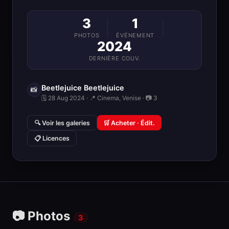
3
1
PHOTOS
ÉVÉNEMENT
2024
DERNIÈRE COUV.
Beetlejuice Beetlejuice
📸
🗓 28 Aug 2024 · 📍 Cinema, Venise · 📷 3
🔍 Voir les galeries
🛒 Acheter · Édit.
📋 Licences
📷 Photos
3