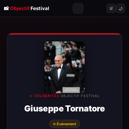
📸
Objectif
Festival
🌙
🛒
← CÉLÉBRITÉS
·
OBJECTIF FESTIVAL
Giuseppe Tornatore
✨ Événement