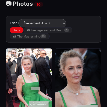
📷 Photos
10
Trier :
Tous
📸 Teenage sex and Death
0
📸 The Mastermind
10