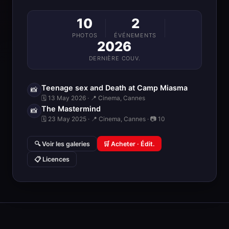
10
2
PHOTOS
ÉVÉNEMENTS
2026
DERNIÈRE COUV.
Teenage sex and Death at Camp Miasma
📸
🗓 13 May 2026 · 📍 Cinema, Cannes
The Mastermind
📸
🗓 23 May 2025 · 📍 Cinema, Cannes · 📷 10
🔍 Voir les galeries
🛒 Acheter · Édit.
📋 Licences