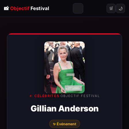
📸
Objectif
Festival
🌙
🛒
← CÉLÉBRITÉS
·
OBJECTIF FESTIVAL
Gillian Anderson
✨ Événement