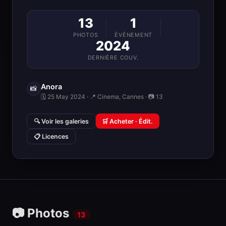
13
1
PHOTOS
ÉVÉNEMENT
2024
DERNIÈRE COUV.
Anora
📸
🗓 25 May 2024 · 📍 Cinema, Cannes · 📷 13
🔍 Voir les galeries
🛒 Acheter · Édit.
📋 Licences
📷 Photos
13