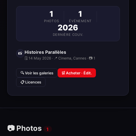
1
1
PHOTOS
ÉVÉNEMENT
2026
DERNIÈRE COUV.
Histoires Parallèles
📸
🗓 14 May 2026 · 📍 Cinema, Cannes · 📷 1
🔍 Voir les galeries
🛒 Acheter · Édit.
📋 Licences
📷 Photos
1