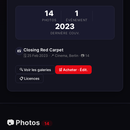
14
1
PHOTOS
ÉVÉNEMENT
2023
DERNIÈRE COUV.
Closing Red Carpet
📸
🗓 25 Feb 2023 · 📍 Cinema, Berlin · 📷 14
🔍 Voir les galeries
🛒 Acheter · Édit.
📋 Licences
📷 Photos
14