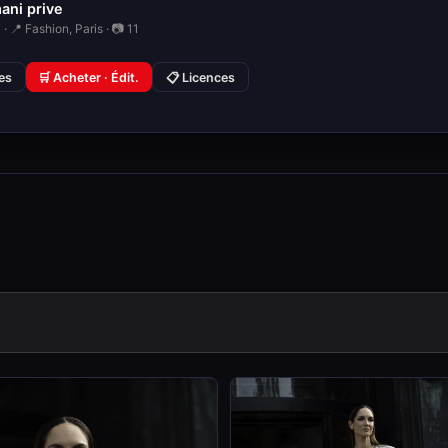
ani prive
· 📍 Fashion, Paris · 📷 11
ies
🛒 Acheter · Édit.
📋 Licences