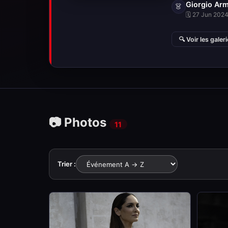
Giorgio Arm
👗
🗓 27 Jun 2024 
🔍 Voir les galer
📷 Photos
11
Trier :