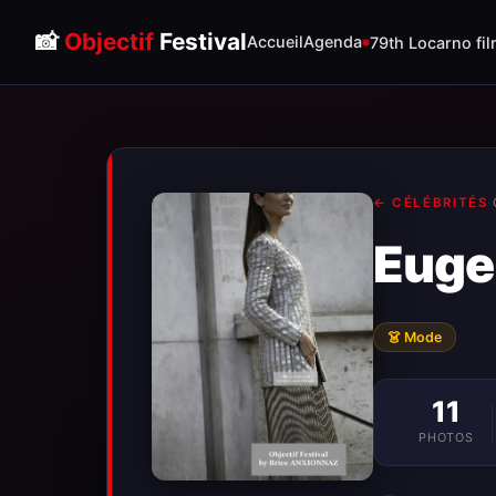
📸
Objectif
Festival
Accueil
Agenda
79th Locarno fil
← CÉLÉBRITÉS
·
Eugen
👗 Mode
11
PHOTOS