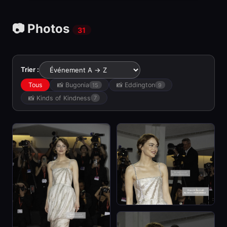
📷 Photos
31
Trier :
Tous
📸 Bugonia
📸 Eddington
15
9
📸 Kinds of Kindness
7