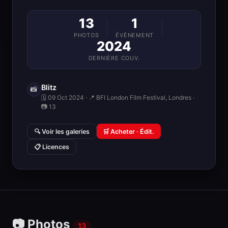
13
1
PHOTOS
ÉVÉNEMENT
2024
DERNIÈRE COUV.
Blitz
📸
🗓 09 Oct 2024 · 📍 BFI London Film Festival, Londres ·
📷 13
🔍 Voir les galeries
🛒 Acheter · Édit.
📋 Licences
📷 Photos
13