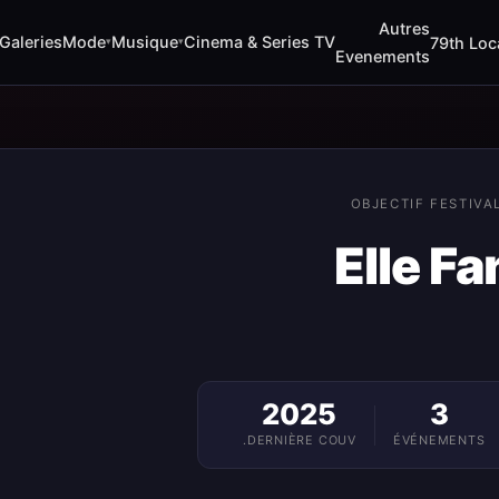
Autres
Musique
Cinema & Series TV
Galeries
Mode
79th Loca
▾
▾
Evenements
OBJECTIF FESTIVA
Elle F
2025
3
DERNIÈRE COUV.
ÉVÉNEMENTS