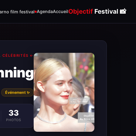
Objectif
Festival
📸
Agenda
Accueil
rno film festival
L
·
← CÉLÉBRITÉS
anning
✨ Événement
33
PHOTOS