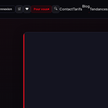
Blog
🔍
🛒
♥
Contact
Tarifs
Tendances
nnexion
Pour vous