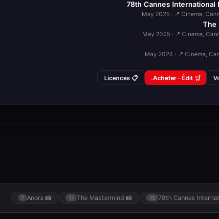
78th Cannes International F
The
📋 Licences
🛒 Acheter · Édit.
📸 Anora
📸 The Mastermind
7
11
15