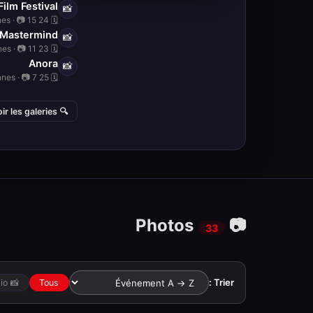
ilm Festival
📸
🗓 24 May 2025 · 📍 Cinema, Cannes · 📷 15
 Mastermind
📸
🗓 23 May 2025 · 📍 Cinema, Cannes · 📷 11
Anora
📸
🗓 25 May 2024 · 📍 Cinema, Cannes · 📷 7
🔍 Voir les galeries
📷 Photos
33
Trier :
📸 78th Cannes Internatio
Tous