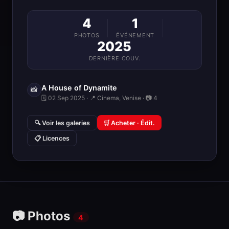
4
1
PHOTOS
ÉVÉNEMENT
2025
DERNIÈRE COUV.
A House of Dynamite
📸
🗓 02 Sep 2025 · 📍 Cinema, Venise · 📷 4
🔍 Voir les galeries
🛒 Acheter · Édit.
📋 Licences
📷 Photos
4