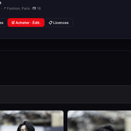
e
· 📍 Fashion, Paris · 📷 18
ies
🛒 Acheter · Édit.
📋 Licences