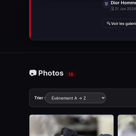
Dior Homm
👗
🗓 21 Jun 2024 
🔍 Voir les galer
📷 Photos
18
Trier :