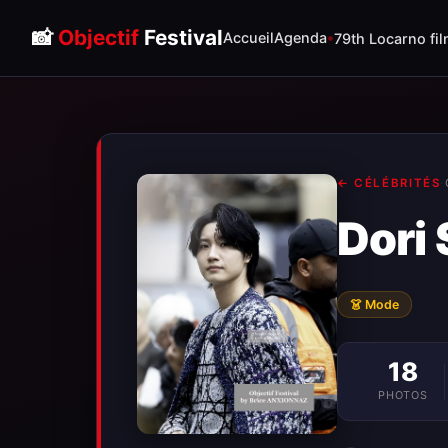
📸
Objectif
Festival
Accueil
Agenda
79th Locarno fil
← CÉLÉBRITÉS
·
Dori
👗 Mode
18
PHOTOS