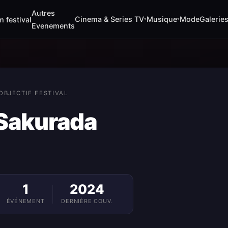
Autres
Cinema & Series TV
Musique
Mode
Galerie
m festival
▾
▾
Evenements
OBJECTIF FESTIVAL
 Sakurada
1
2024
ÉVÉNEMENT
DERNIÈRE COUV.