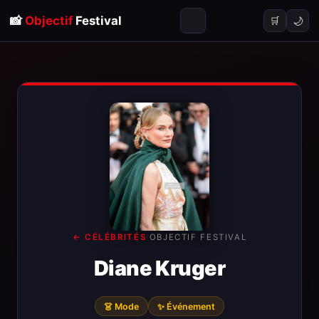
📸
Objectif
Festival
🌙
🛒
← CÉLÉBRITÉS
·
OBJECTIF FESTIVAL
Diane Kruger
👗 Mode
✨ Événement