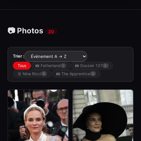
📷 Photos
20
Trier :
Tous
📸 Fatherland
📸 Dossier 137
1
5
👗 Nina Ricci
📸 The Apprentice
6
8