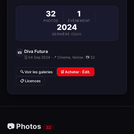
32
1
PHOTOS
ÉVÉNEMENT
2024
DERNIÈRE COUV.
Diva Futura
📸
🗓 04 Sep 2024 · 📍 Cinema, Venise · 📷 32
🔍 Voir les galeries
🛒 Acheter · Édit.
📋 Licences
📷 Photos
32