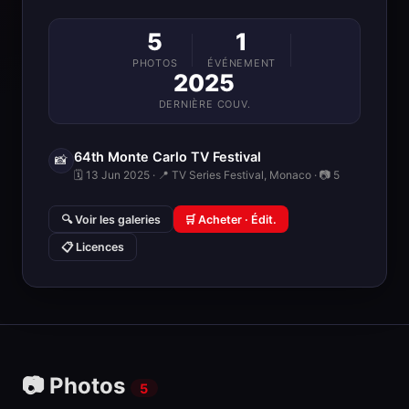
5
1
PHOTOS
ÉVÉNEMENT
2025
DERNIÈRE COUV.
64th Monte Carlo TV Festival
📸
🗓 13 Jun 2025 · 📍 TV Series Festival, Monaco · 📷 5
🔍 Voir les galeries
🛒 Acheter · Édit.
📋 Licences
📷 Photos
5