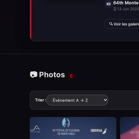
64th Monte 
📸
🗓 13 Jun 2025 
🔍 Voir les galer
📷 Photos
5
Trier :