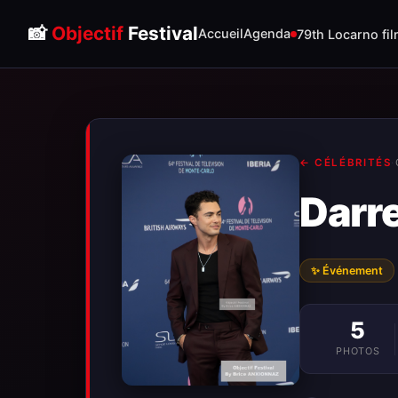
📸
Objectif
Festival
Accueil
Agenda
79th Locarno fil
← CÉLÉBRITÉS
·
Darr
✨ Événement
5
PHOTOS