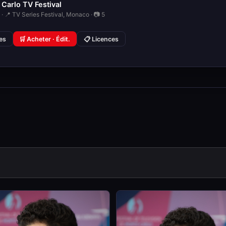
Carlo TV Festival
· 📍 TV Series Festival, Monaco · 📷 5
ies
🛒 Acheter · Édit.
📋 Licences