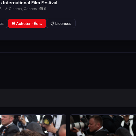
 International Film Festival
 · 📍 Cinema, Cannes · 📷 9
ies
🛒 Acheter · Édit.
📋 Licences