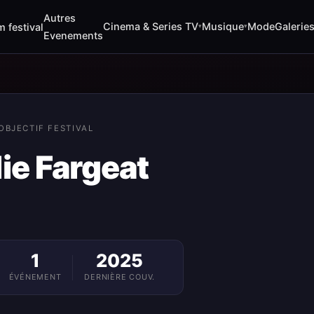
Autres
Cinema & Series TV
Musique
Mode
Galerie
m festival
▾
▾
Evenements
OBJECTIF FESTIVAL
ie Fargeat
1
2025
ÉVÉNEMENT
DERNIÈRE COUV.