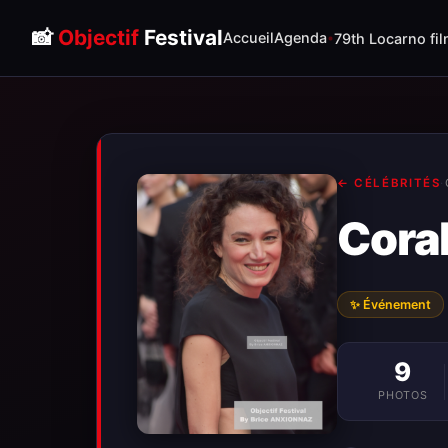
📸
Objectif
Festival
Accueil
Agenda
79th Locarno fil
← CÉLÉBRITÉS
·
Coral
✨ Événement
9
PHOTOS