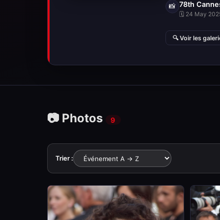
78th Cannes
📸
🗓 24 May 2025
🔍 Voir les galer
📷 Photos
9
Trier :