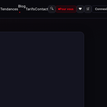
Blog
🔍
s
Tendances
Tarifs
Contact
♥
🛒
Pour vous
Connex