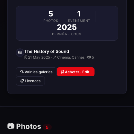
5
1
PHOTOS
ÉVÉNEMENT
2025
DERNIÈRE COUV.
The History of Sound
📸
🗓 21 May 2025 · 📍 Cinema, Cannes · 📷 5
🔍 Voir les galeries
🛒 Acheter · Édit.
📋 Licences
📷 Photos
5