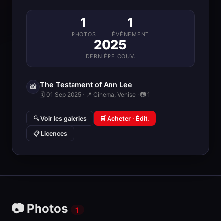
1
1
PHOTOS
ÉVÉNEMENT
2025
DERNIÈRE COUV.
The Testament of Ann Lee
📸
🗓 01 Sep 2025 · 📍 Cinema, Venise · 📷 1
🔍 Voir les galeries
🛒 Acheter · Édit.
📋 Licences
📷 Photos
1