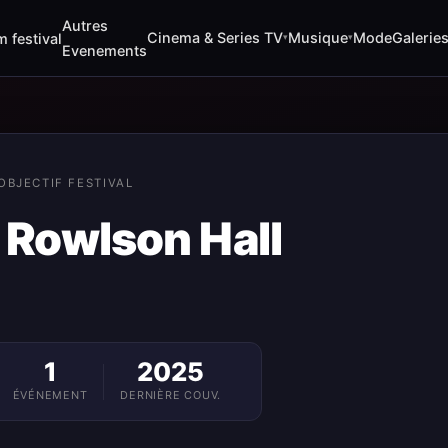
Autres
Cinema & Series TV
Musique
Mode
Galerie
m festival
▾
▾
Evenements
OBJECTIF FESTIVAL
 Rowlson Hall
1
2025
ÉVÉNEMENT
DERNIÈRE COUV.