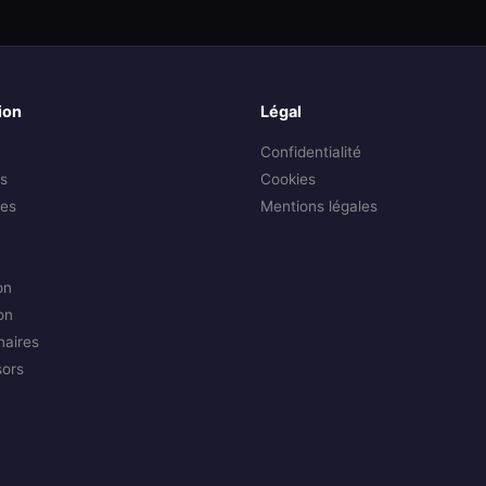
ion
Légal
Confidentialité
s
Cookies
es
Mentions légales
on
on
naires
sors