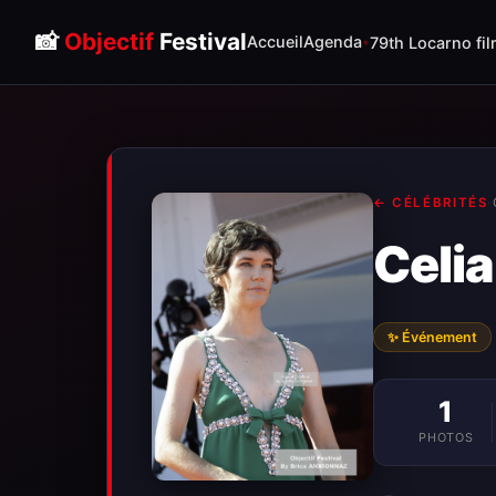
📸
Objectif
Festival
Accueil
Agenda
79th Locarno fil
← CÉLÉBRITÉS
·
Celia
✨ Événement
1
PHOTOS