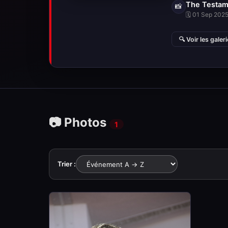
The Testam
📸
🗓 01 Sep 2025 
🔍 Voir les galer
📷 Photos
1
Trier :