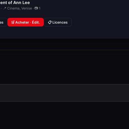
ent of Ann Lee
· 📍 Cinema, Venise · 📷 1
ies
🛒 Acheter · Édit.
📋 Licences