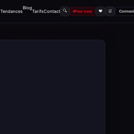
Blog
🔍
s
Tendances
Tarifs
Contact
♥
🛒
Pour vous
Connex