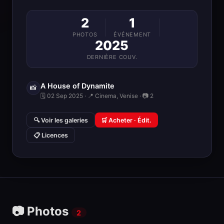
2
1
PHOTOS
ÉVÉNEMENT
2025
DERNIÈRE COUV.
A House of Dynamite
📸
🗓 02 Sep 2025 · 📍 Cinema, Venise · 📷 2
🔍 Voir les galeries
🛒 Acheter · Édit.
📋 Licences
📷 Photos
2