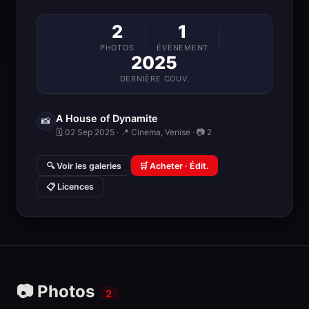
2
1
PHOTOS
ÉVÉNEMENT
2025
DERNIÈRE COUV.
A House of Dynamite
📸
🗓 02 Sep 2025 · 📍 Cinema, Venise · 📷 2
🔍 Voir les galeries
🛒 Acheter · Édit.
📋 Licences
📷 Photos
2