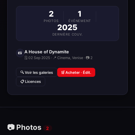
2
1
PHOTOS
ÉVÉNEMENT
2025
DERNIÈRE COUV.
A House of Dynamite
📸
🗓 02 Sep 2025 · 📍 Cinema, Venise · 📷 2
🔍 Voir les galeries
🛒 Acheter · Édit.
📋 Licences
📷 Photos
2