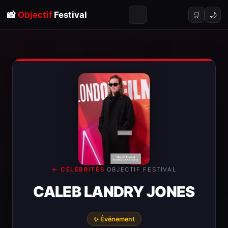
📸
Objectif
Festival
🌙
🛒
← CÉLÉBRITÉS
·
OBJECTIF FESTIVAL
CALEB LANDRY JONES
✨ Événement