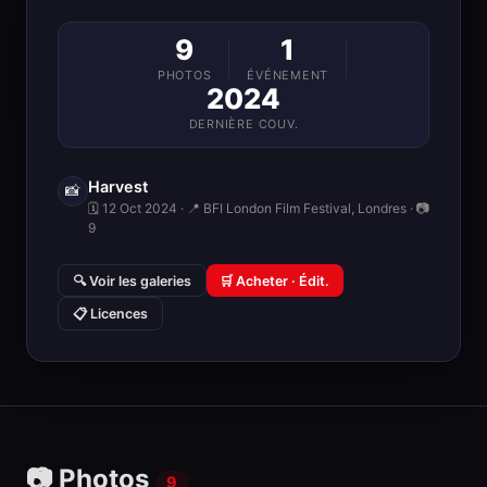
9
1
PHOTOS
ÉVÉNEMENT
2024
DERNIÈRE COUV.
Harvest
📸
🗓 12 Oct 2024 · 📍 BFI London Film Festival, Londres · 📷
9
🔍 Voir les galeries
🛒 Acheter · Édit.
📋 Licences
📷 Photos
9