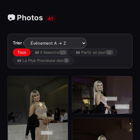
📷 Photos
41
Trier :
Tous
📸 Il Maestro
📸 Partir un jour
23
12
📸 La Plus Precieuse des
6