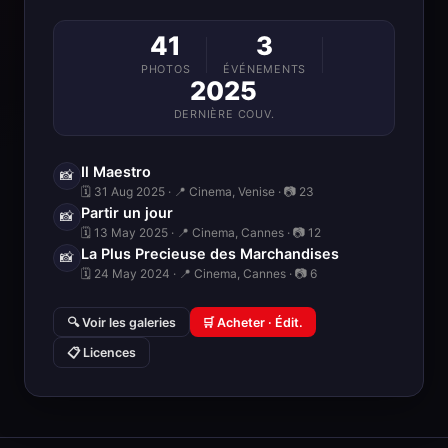
41
3
PHOTOS
ÉVÉNEMENTS
2025
DERNIÈRE COUV.
Il Maestro
📸
🗓 31 Aug 2025 · 📍 Cinema, Venise · 📷 23
Partir un jour
📸
🗓 13 May 2025 · 📍 Cinema, Cannes · 📷 12
La Plus Precieuse des Marchandises
📸
🗓 24 May 2024 · 📍 Cinema, Cannes · 📷 6
🔍 Voir les galeries
🛒 Acheter · Édit.
📋 Licences