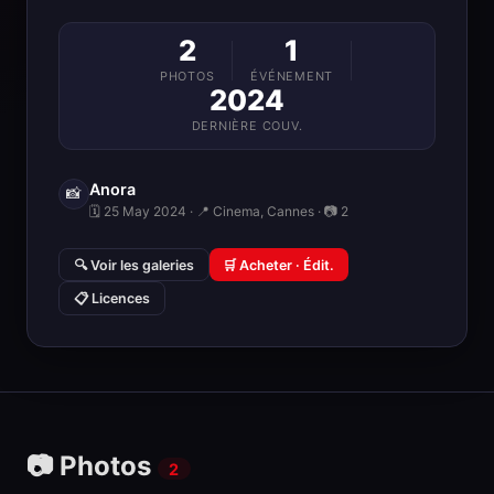
2
1
PHOTOS
ÉVÉNEMENT
2024
DERNIÈRE COUV.
Anora
📸
🗓 25 May 2024 · 📍 Cinema, Cannes · 📷 2
🔍 Voir les galeries
🛒 Acheter · Édit.
📋 Licences
📷 Photos
2