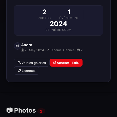
2
1
PHOTOS
ÉVÉNEMENT
2024
DERNIÈRE COUV.
Anora
📸
🗓 25 May 2024 · 📍 Cinema, Cannes · 📷 2
🔍 Voir les galeries
🛒 Acheter · Édit.
📋 Licences
📷 Photos
2