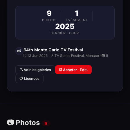
9
1
PHOTOS
ÉVÉNEMENT
2025
DERNIÈRE COUV.
64th Monte Carlo TV Festival
📸
🗓 13 Jun 2025 · 📍 TV Series Festival, Monaco · 📷 9
🔍 Voir les galeries
🛒 Acheter · Édit.
📋 Licences
📷 Photos
9