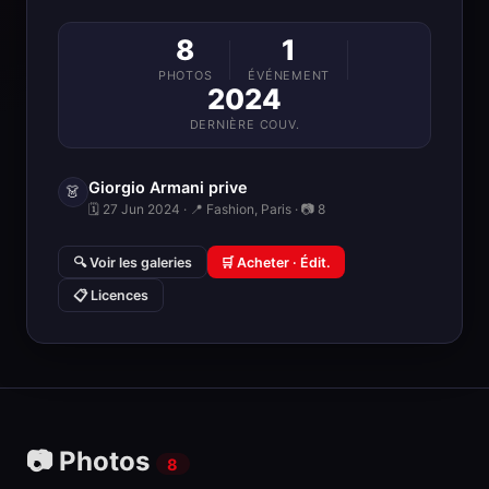
8
1
PHOTOS
ÉVÉNEMENT
2024
DERNIÈRE COUV.
Giorgio Armani prive
👗
🗓 27 Jun 2024 · 📍 Fashion, Paris · 📷 8
🔍 Voir les galeries
🛒 Acheter · Édit.
📋 Licences
📷 Photos
8