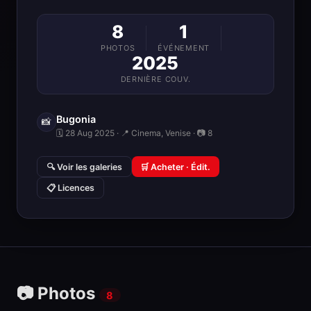
8
1
PHOTOS
ÉVÉNEMENT
2025
DERNIÈRE COUV.
Bugonia
📸
🗓 28 Aug 2025 · 📍 Cinema, Venise · 📷 8
🔍 Voir les galeries
🛒 Acheter · Édit.
📋 Licences
📷 Photos
8