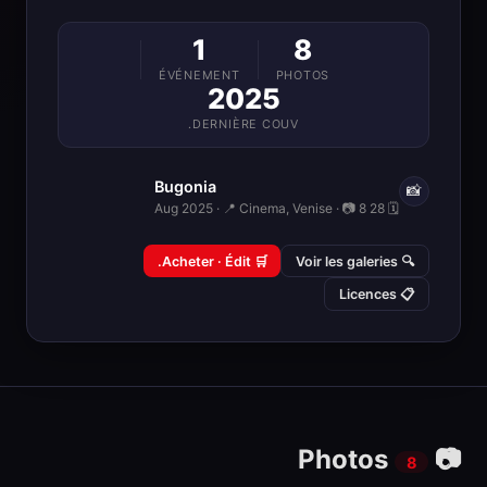
1
8
ÉVÉNEMENT
PHOTOS
2025
DERNIÈRE COUV.
Bugonia
📸
🗓 28 Aug 2025 · 📍 Cinema, Venise · 📷 8
🛒 Acheter · Édit.
🔍 Voir les galeries
📋 Licences
📷 Photos
8