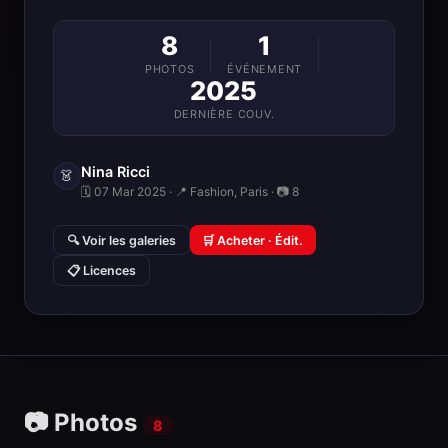
8
1
PHOTOS
ÉVÉNEMENT
2025
DERNIÈRE COUV.
Nina Ricci
👗
🗓 07 Mar 2025 · 📍 Fashion, Paris · 📷 8
🔍 Voir les galeries
🛒 Acheter · Édit.
📋 Licences
📷 Photos
8