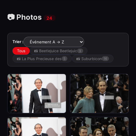
📷 Photos
24
Trier :
Tous
📸 Beetlejuice Beetlejuic
3
📸 La Plus Precieuse des
📸 Suburbicon
5
16