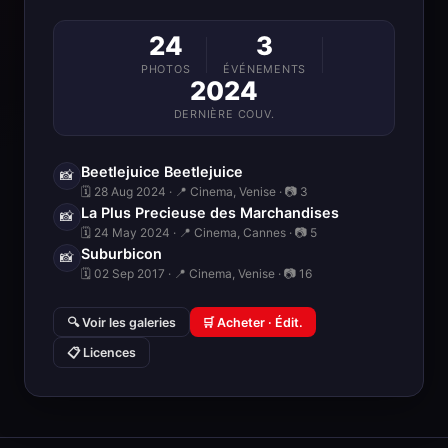
24
3
PHOTOS
ÉVÉNEMENTS
2024
DERNIÈRE COUV.
Beetlejuice Beetlejuice
📸
🗓 28 Aug 2024 · 📍 Cinema, Venise · 📷 3
La Plus Precieuse des Marchandises
📸
🗓 24 May 2024 · 📍 Cinema, Cannes · 📷 5
Suburbicon
📸
🗓 02 Sep 2017 · 📍 Cinema, Venise · 📷 16
🔍 Voir les galeries
🛒 Acheter · Édit.
📋 Licences