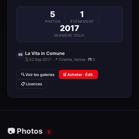
5
1
PHOTOS
ÉVÉNEMENT
2017
DERNIÈRE COUV.
La Vita in Comune
📸
🗓 02 Sep 2017 · 📍 Cinema, Venise · 📷 5
🔍 Voir les galeries
🛒 Acheter · Édit.
📋 Licences
📷 Photos
5