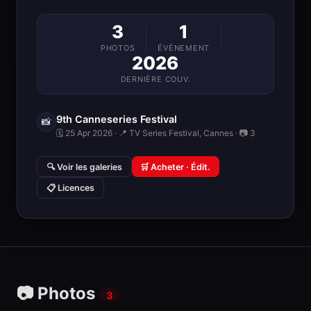
3
1
PHOTOS
ÉVÉNEMENT
2026
DERNIÈRE COUV.
9th Canneseries Festival
📸
🗓 25 Apr 2026 · 📍 TV Series Festival, Cannes · 📷 3
🔍 Voir les galeries
🛒 Acheter · Édit.
📋 Licences
📷 Photos
3