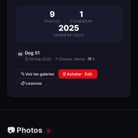
9
1
PHOTOS
ÉVÉNEMENT
2025
DERNIÈRE COUV.
Dog 51
📸
🗓 06 Sep 2025 · 📍 Cinema, Venise · 📷 9
🔍 Voir les galeries
🛒 Acheter · Édit.
📋 Licences
📷 Photos
9