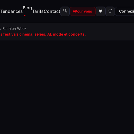
Blog
🔍
s
Tendances
Tarifs
Contact
♥
🛒
Pour vous
Connex
is Fashion Week
·
festivals cinéma, séries, AI, mode et concerts.