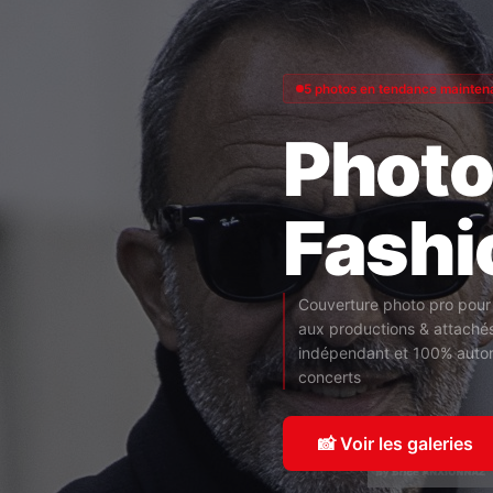
5 photos en tendance mainten
Photo
Fashi
Couverture photo pro pour 
aux productions & attaché
indépendant et 100% autono
concerts
📸 Voir les galeries