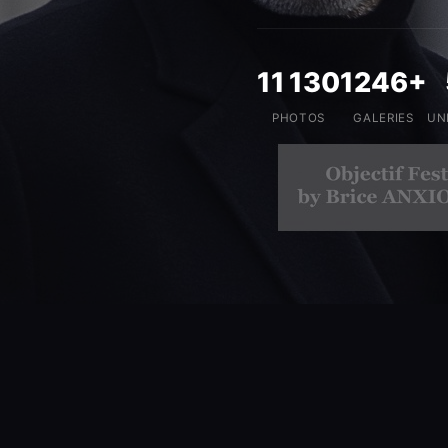
11 130
1246+
PHOTOS
GALERIES
UN