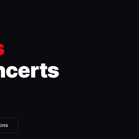
s
ncerts
ions