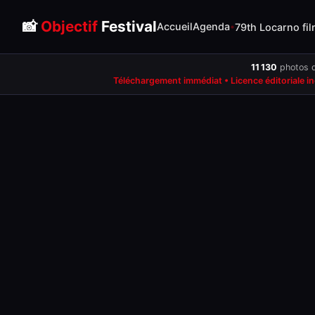
📸
Objectif
Festival
Accueil
Agenda
79th Locarno fil
11 130
photos d
Téléchargement immédiat • Licence éditoriale i