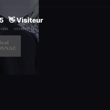
5
👋 Visiteur
IVERS
VOTRE NIVEAU