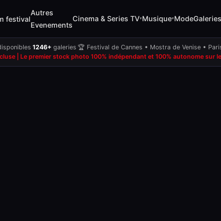
Autres
Cinema & Series TV
Musique
Mode
Galerie
m festival
▾
▾
Evenements
isponibles
·
1246+
galeries
·
🏆 Festival de Cannes • Mostra de Venise • Par
ncluse | Le premier stock photo 100% indépendant et 100% autonome sur les 