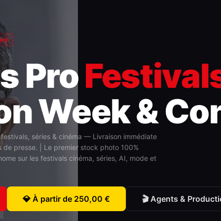
ant
s Pro
Festival
on Week & Co
festivals, séries & cinéma — Livraison immédiate
s de presse. | Le premier stock photo 100%
me sur les festivals cinéma, séries, AI, mode et
💎 À partir de 250,00 €
🎬 Agents & Product