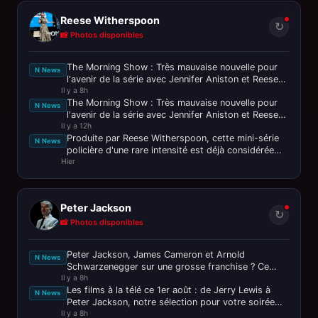
Reese Witherspoon
↻
📸 Photos disponibles
The Morning Show : Très mauvaise nouvelle pour
N News
l'avenir de la série avec Jennifer Aniston et Reese
Il y a 8h
Witherspoon
The Morning Show : Très mauvaise nouvelle pour
N News
l'avenir de la série avec Jennifer Aniston et Reese
Il y a 12h
Witherspoon
Produite par Reese Witherspoon, cette mini-série
N News
policière d'une rare intensité est déjà considérée
Hier
comme le thriller de
Peter Jackson
↻
📸 Photos disponibles
Peter Jackson, James Cameron et Arnold
N News
Schwarzenegger sur une grosse franchise ? Ce
Il y a 8h
n’est pas passé loin !
Les films à la télé ce 1er août : de Jerry Lewis à
N News
Peter Jackson, notre sélection pour votre soirée
Il y a 8h
ciné