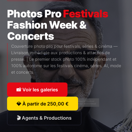
Photos Pro
Festivals
Fashion Week &
Concerts
Couverture photo pro pour festivals, séries & cinéma —
Livraison immédiate aux productions & attachés de
presse. | Le premier stock photo 100% indépendant et
100% autonome sur les festivals cinéma, séries, AI, mode
et concerts
📸 Voir les galeries
💎 À partir de 250,00 €
🎬 Agents & Productions