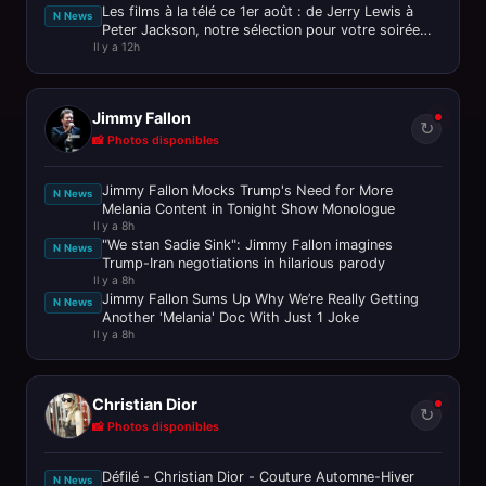
Les films à la télé ce 1er août : de Jerry Lewis à
N News
Peter Jackson, notre sélection pour votre soirée
Il y a 12h
ciné
Jimmy Fallon
↻
📸 Photos disponibles
Jimmy Fallon Mocks Trump's Need for More
N News
Melania Content in Tonight Show Monologue
Il y a 8h
"We stan Sadie Sink": Jimmy Fallon imagines
N News
Trump-Iran negotiations in hilarious parody
Il y a 8h
Jimmy Fallon Sums Up Why We’re Really Getting
N News
Another 'Melania' Doc With Just 1 Joke
Il y a 8h
Christian Dior
↻
📸 Photos disponibles
Défilé - Christian Dior - Couture Automne-Hiver
N News