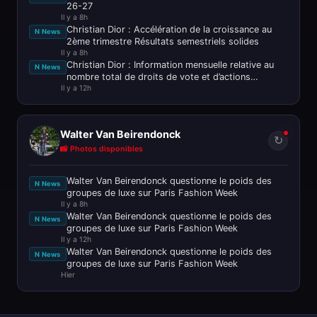
26-27
Il y a 8h
Christian Dior : Accélération de la croissance au
N News
2ème trimestre Résultats semestriels solides
Il y a 8h
Christian Dior : Information mensuelle relative au
N News
nombre total de droits de vote et d’actions
Il y a 12h
composant le capital soci
Walter Van Beirendonck
↻
📸 Photos disponibles
Walter Van Beirendonck questionne le poids des
N News
groupes de luxe sur Paris Fashion Week
Il y a 8h
Walter Van Beirendonck questionne le poids des
N News
groupes de luxe sur Paris Fashion Week
Il y a 12h
Walter Van Beirendonck questionne le poids des
N News
groupes de luxe sur Paris Fashion Week
Hier