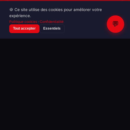
🍪 Ce site utilise des cookies pour améliorer votre
Mode & Fashion Week
expérience.
Inconnu — Pfw Women Ready To Wear
Politique cookies
·
Confidentialité
💬
Fw25 26
Tout accepter
Essentiels
16 photos · 08/03/2025